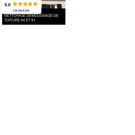
5.0
Lire nos
8
avis
NETTOYAGE DEMOUSSAGE DE
TOITURE 94 ET 91
+
Nos activités
+
Nos avantages
Devis gratuit
24 ans d’expérience
Garantie décennale
Statut artisan
Interventions d’urgences 7/7j 24/24h